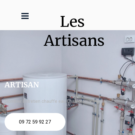
Les 
Artisans
ARTISAN
plombier Entretien chauffe eau Chaffoteaux Voiron
09 72 59 92 27