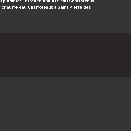
0
plombier Entretien chauffe eau Chaffoteaux
 chauffe eau Chaffoteaux à Saint Pierre des