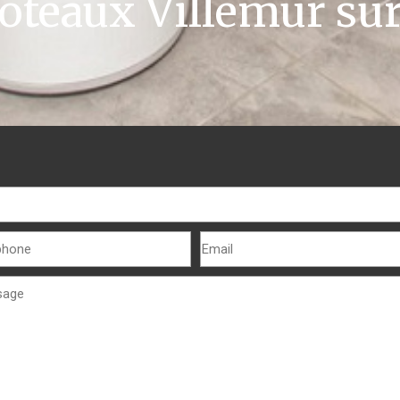
oteaux Villemur su