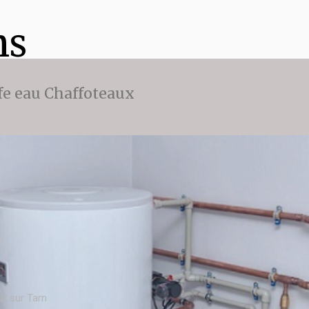
ns
fe eau Chaffoteaux
ur sur Tarn