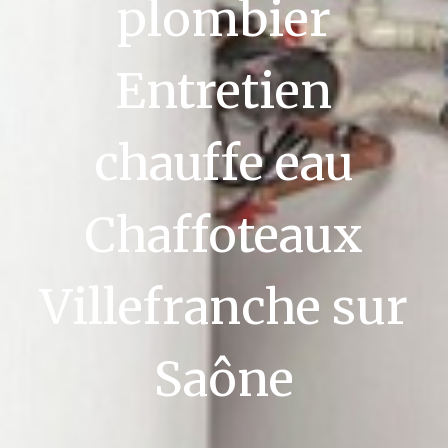
plombier
Entretien
chauffe eau
Chaffoteaux
Villefranche sur
Saône