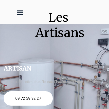
Les 
Artisans
ARTISAN
plombier Entretien chauffe eau Chaffoteaux Vaux le Pénil
09 72 59 92 27