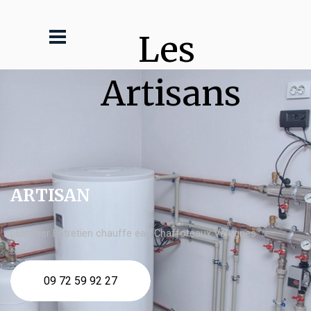
Les 
Artisans
ARTISAN
plombier Entretien chauffe eau Chaffoteaux Valognes
09 72 59 92 27