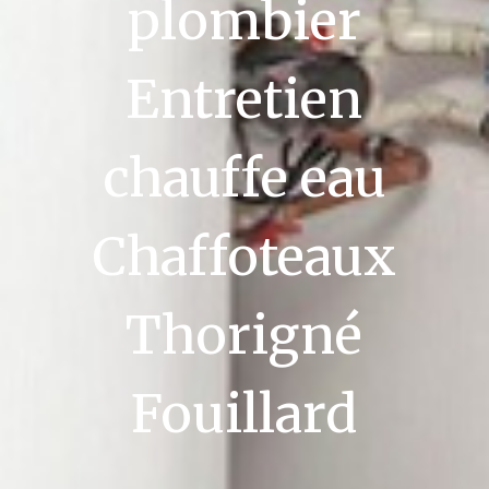
plombier
Entretien
chauffe eau
Chaffoteaux
Thorigné
Fouillard