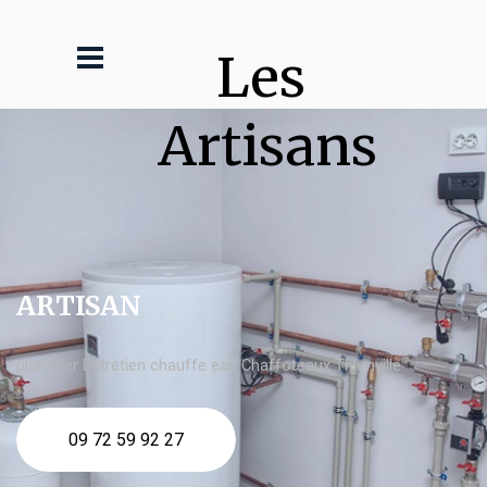
Les 
Artisans
ARTISAN
plombier Entretien chauffe eau Chaffoteaux Thionville
09 72 59 92 27