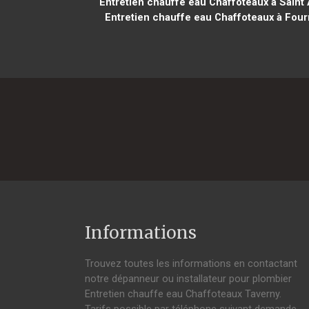
Entretien chauffe eau Chaffoteaux à Saint 
Entretien chauffe eau Chaffoteaux à Fou
Informations
Trouvez toutes les informations en contactant
notre dépanneur ou installateur pour plombier
Entretien chauffe eau Chaffoteaux Taverny.
Tarifs possible par téléphone suivant demande,