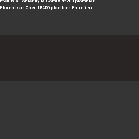
oteaux à Fontenay le Comte 85200
plombier
Florent sur Cher 18400
plombier Entretien