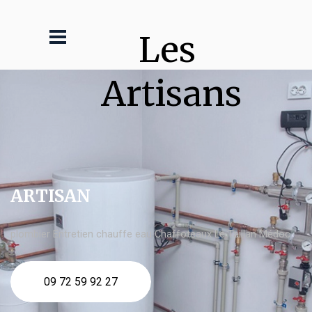
Les 
Artisans
ARTISAN
plombier Entretien chauffe eau Chaffoteaux Le Taillan Médoc
09 72 59 92 27