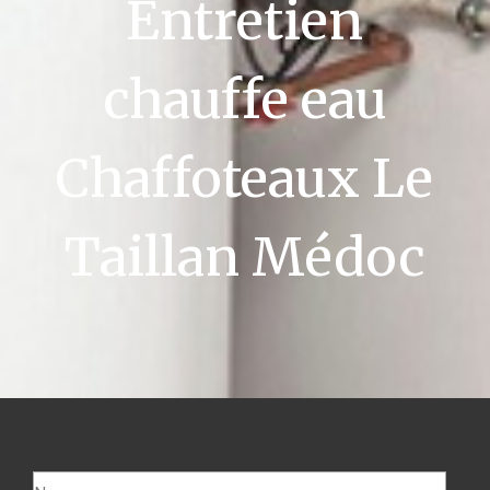
Entretien
chauffe eau
Chaffoteaux Le
Taillan Médoc