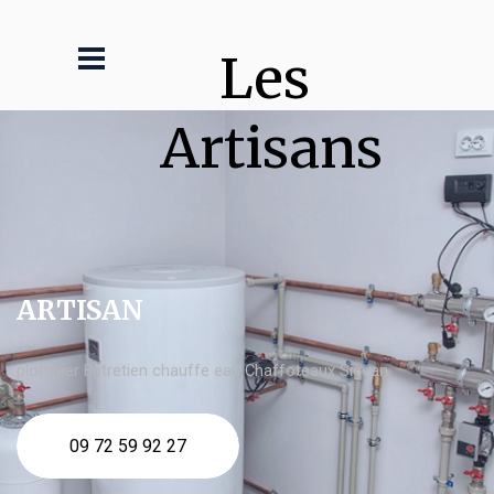
Les 
Artisans
ARTISAN
plombier Entretien chauffe eau Chaffoteaux Sigean
09 72 59 92 27