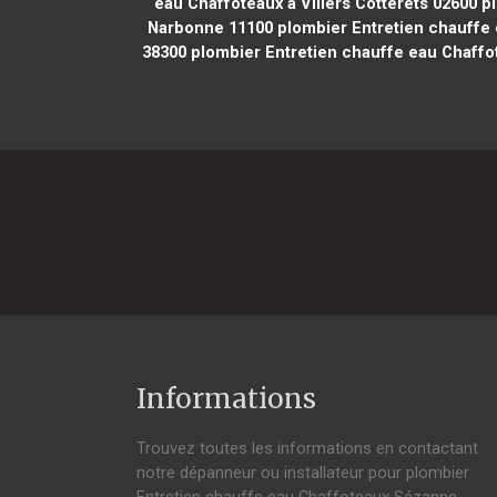
eau Chaffoteaux à Villers Cotterêts 02600
pl
Narbonne 11100
plombier Entretien chauffe 
38300
plombier Entretien chauffe eau Chaffo
Informations
Trouvez toutes les informations en contactant
notre dépanneur ou installateur pour plombier
Entretien chauffe eau Chaffoteaux Sézanne.