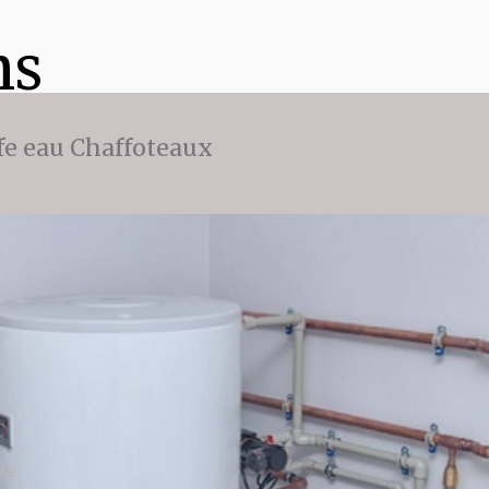
ns
fe eau Chaffoteaux
nne