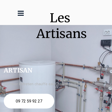
Les 
Artisans
ARTISAN
plombier Entretien chauffe eau Chaffoteaux Sète
09 72 59 92 27