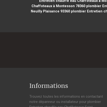
Entretien chauffe eau Chaffoteaux à Mo
Chaffoteaux à Montesson 78360
plombier Ent
Neuilly Plaisance 93360
plombier Entretien ch
Informations
Trouvez toutes les informations en contactant
notre dépanneur ou installateur pour plombier
Entretien chauffe eau Chaffoteaux Saint