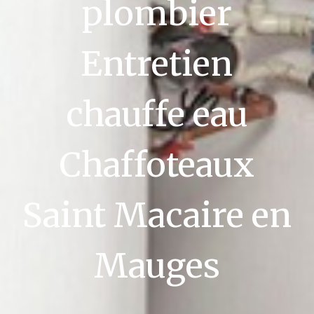
plombier
Entretien
chauffe eau
Chaffoteaux
Saint Macaire en
Mauges