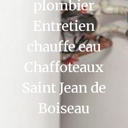
plombier
Entretien
chauffe eau
Chaffoteaux
Saint Jean de
Boiseau