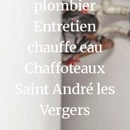
plombier
Entretien
chauffe eau
Chaffoteaux
Saint André les
Vergers