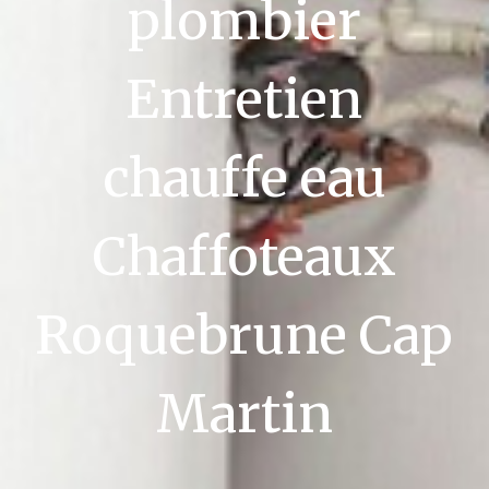
plombier
Entretien
chauffe eau
Chaffoteaux
Roquebrune Cap
Martin