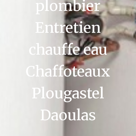
plombier
Entretien
chauffe eau
Chaffoteaux
Plougastel
Daoulas