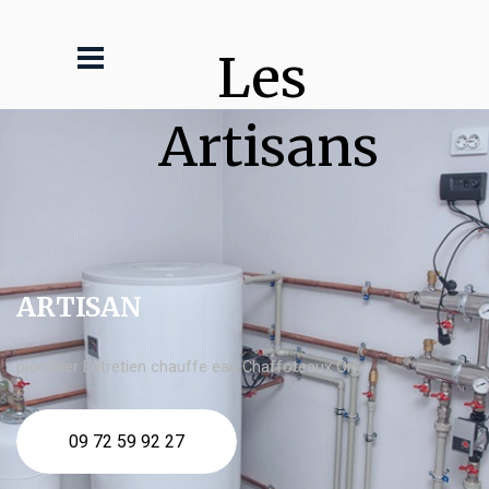
Les 
Artisans
ARTISAN
plombier Entretien chauffe eau Chaffoteaux Orly
09 72 59 92 27