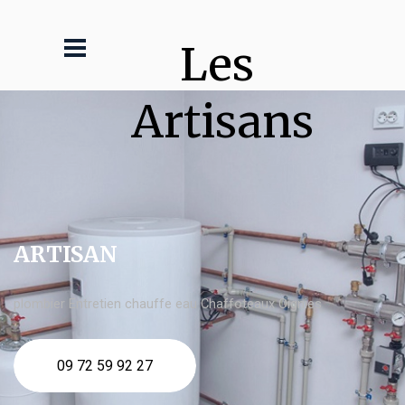
Les 
Artisans
ARTISAN
plombier Entretien chauffe eau Chaffoteaux Oignies
09 72 59 92 27