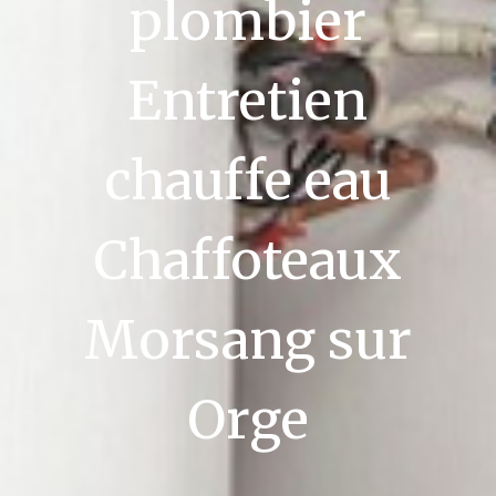
plombier
Entretien
chauffe eau
Chaffoteaux
Morsang sur
Orge