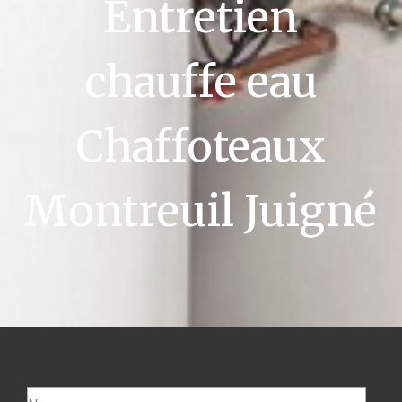
Entretien
chauffe eau
Chaffoteaux
Montreuil Juigné