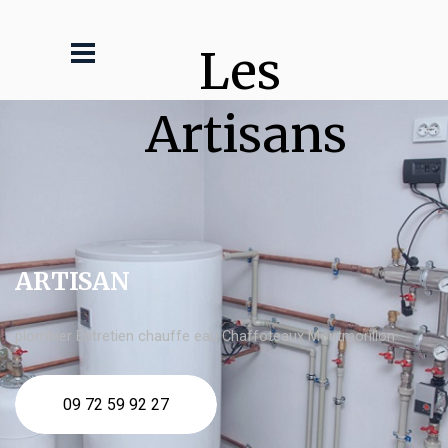
Les 
Artisans
ARTISAN
plombier Entretien chauffe eau Chaffoteaux Montmorillon
09 72 59 92 27