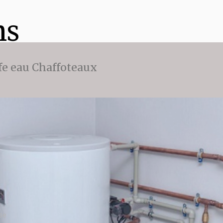
ns
fe eau Chaffoteaux
se