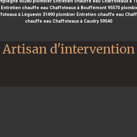
ompiègne 60280
plombier Entretien chauffe eau Chaffoteaux à T
Entretien chauffe eau Chaffoteaux à Bouffémont 95570
plombie
ffoteaux à Léguevin 31490
plombier Entretien chauffe eau Chaf
chauffe eau Chaffoteaux à Caudry 59540
Artisan d'intervention