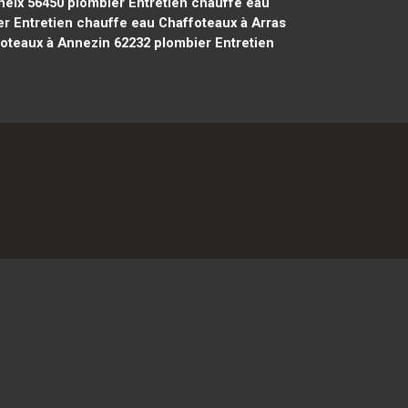
heix 56450
plombier Entretien chauffe eau
r Entretien chauffe eau Chaffoteaux à Arras
foteaux à Annezin 62232
plombier Entretien