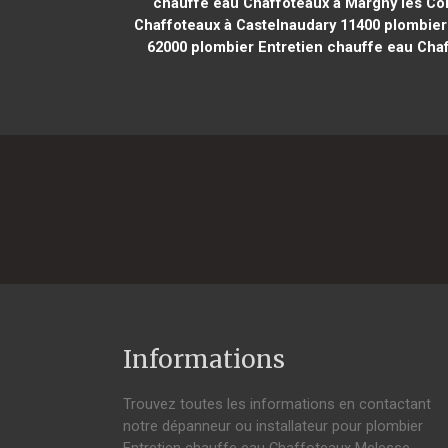
chauffe eau Chaffoteaux à Margny lès C
Chaffoteaux à Castelnaudary 11400
plombier 
62000
plombier Entretien chauffe eau Cha
Informations
Trouvez toutes les informations en contactant
notre dépanneur ou installateur pour plombier
Entretien chauffe eau Chaffoteaux Melesse.