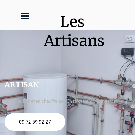
Les 
Artisans
ARTISAN
plombier Entretien chauffe eau Chaffoteaux Mazingarbe
09 72 59 92 27