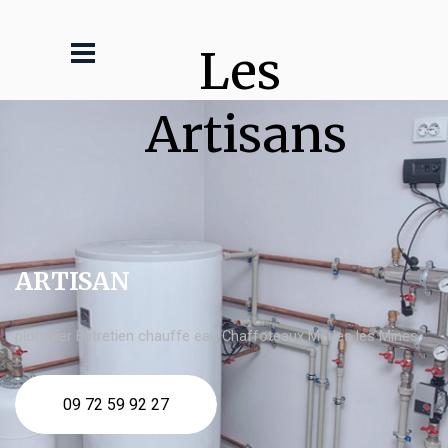
Les 
Artisans
ARTISAN
plombier Entretien chauffe eau Chaffoteaux Marles les Mines
09 72 59 92 27