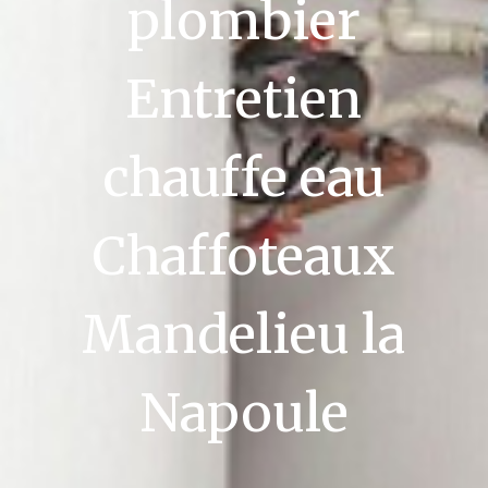
plombier
Entretien
chauffe eau
Chaffoteaux
Mandelieu la
Napoule