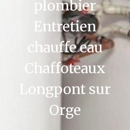
plombier
Entretien
chauffe eau
Chaffoteaux
Longpont sur
Orge