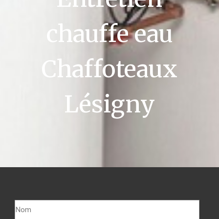
chauffe eau
Chaffoteaux
Lésigny