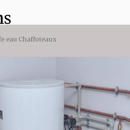
ns
fe eau Chaffoteaux
es