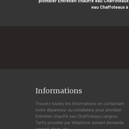
plombier Entretien chauffe eau Chaffoteaux
eau Chaffoteaux à
Informations
Trouvez toutes les informations en contactant
notre dépanneur ou installateur pour plombier
Entretien chauffe eau Chaffoteaux Langres.
Tarifs possible par téléphone suivant demande,
conseil, devis, etc.