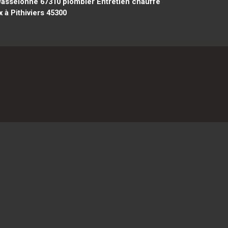
Wasselonne 67310
plombier Entretien chauffe
 à Pithiviers 45300