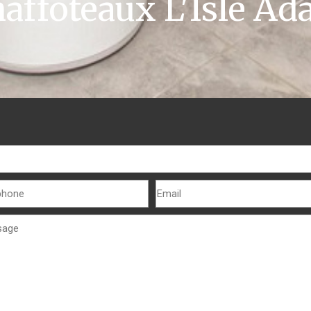
affoteaux L'Isle A