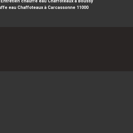
Entretien chauffe eau Chaffoteaux à Boussy
uffe eau Chaffoteaux à Carcassonne 11000