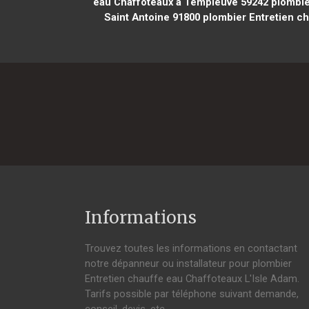
eau Chaffoteaux à Templeuve 59242
plombie
Saint Antoine 91800
plombier Entretien ch
Informations
Trouvez toutes les informations en contactant
notre dépanneur ou installateur pour plombier
Entretien chauffe eau Chaffoteaux L'Isle Adam.
Tarifs possible par téléphone suivant demande,
conseil, devis, etc.