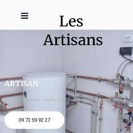
Les 
Artisans
ARTISAN
plombier Entretien chauffe eau Chaffoteaux Guingamp
09 72 59 92 27