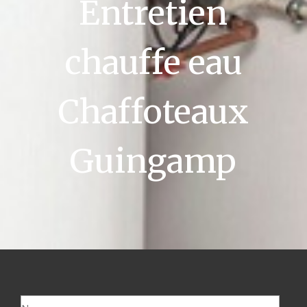
Entretien
chauffe eau
Chaffoteaux
Guingamp