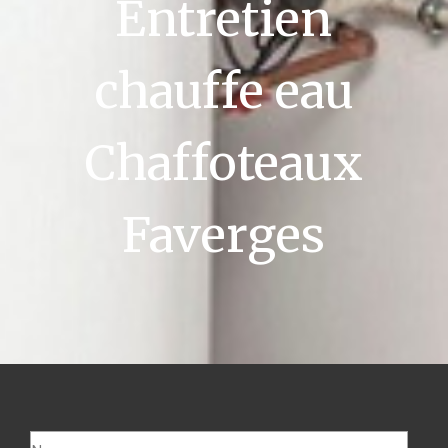
Entretien
chauffe eau
Chaffoteaux
Faverges