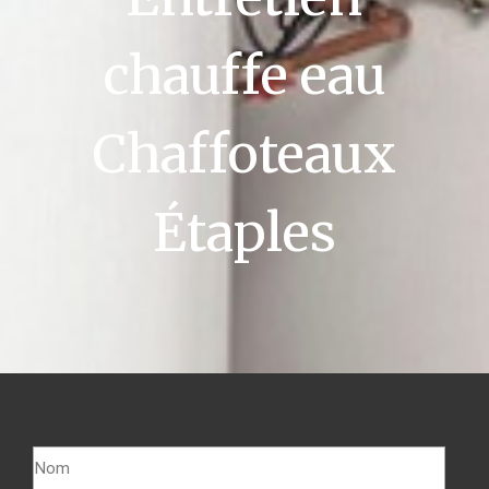
chauffe eau
Chaffoteaux
Étaples