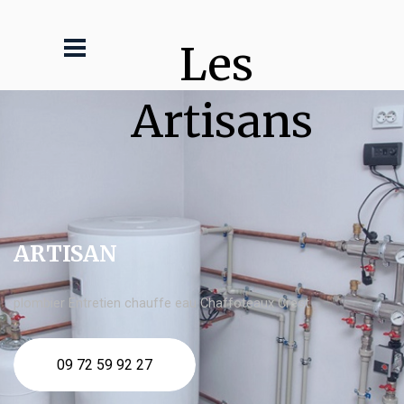
Les 
Artisans
ARTISAN
plombier Entretien chauffe eau Chaffoteaux Crest
09 72 59 92 27