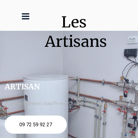
Les 
Artisans
ARTISAN
plombier Entretien chauffe eau Chaffoteaux Cléon
09 72 59 92 27