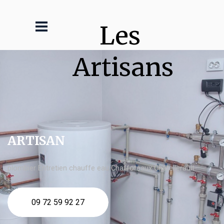
Les 
Artisans
ARTISAN
plombier Entretien chauffe eau Chaffoteaux Châtellerault
09 72 59 92 27