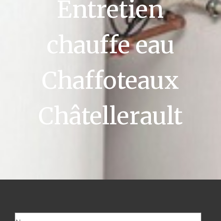
Entretien
chauffe eau
Chaffoteaux
Châtellerault