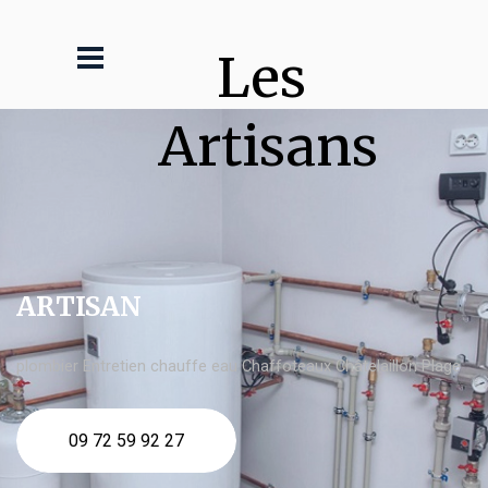
Les 
Artisans
ARTISAN
plombier Entretien chauffe eau Chaffoteaux Châtelaillon Plage
09 72 59 92 27