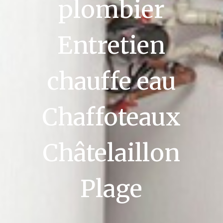
plombier
Entretien
chauffe eau
Chaffoteaux
Châtelaillon
Plage