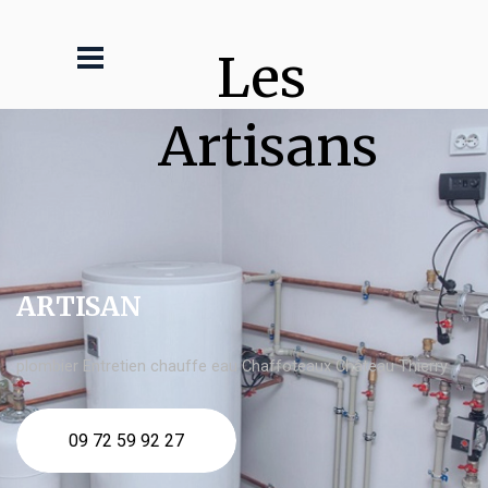
Les 
Artisans
ARTISAN
plombier Entretien chauffe eau Chaffoteaux Château Thierry
09 72 59 92 27