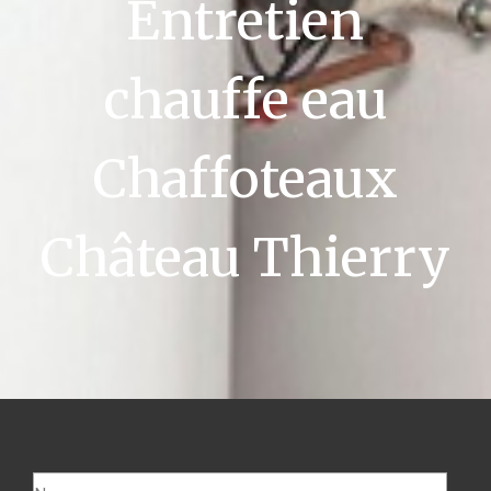
Entretien
chauffe eau
Chaffoteaux
Château Thierry