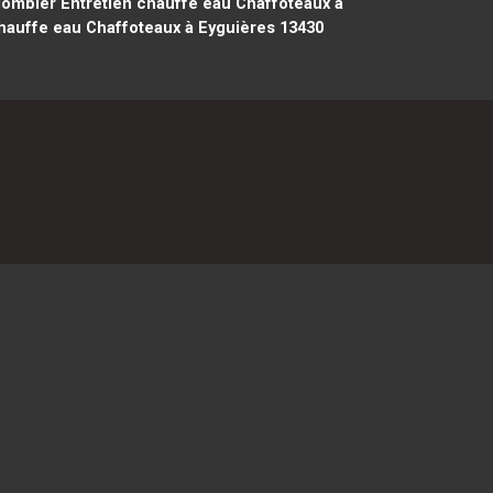
ombier Entretien chauffe eau Chaffoteaux à
hauffe eau Chaffoteaux à Eyguières 13430