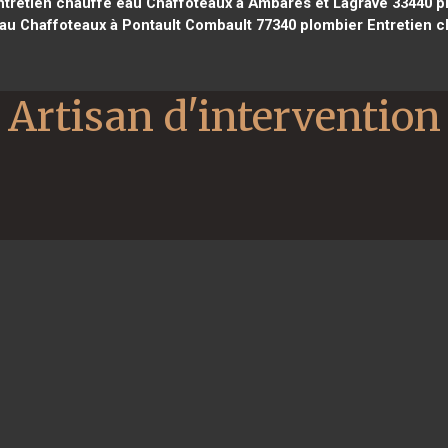
tretien chauffe eau Chaffoteaux à Ambarès et Lagrave 33440
pl
au Chaffoteaux à Pontault Combault 77340
plombier Entretien c
Artisan d'intervention