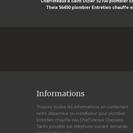
Chaffoteaux à Saint Dizier 52100
plombier En
Theix 56450
plombier Entretien chauffe e
Informations
Trouvez toutes les informations en contactant
notre dépanneur ou installateur pour plombier
Entretien chauffe eau Chaffoteaux Chassieu.
Tarifs possible par téléphone suivant demande,
conseil, devis, etc.