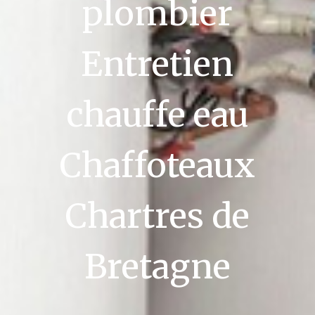
plombier
Entretien
chauffe eau
Chaffoteaux
Chartres de
Bretagne