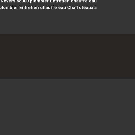
 Nevers 58000
plombier Entretien chauffe eau
plombier Entretien chauffe eau Chaffoteaux à