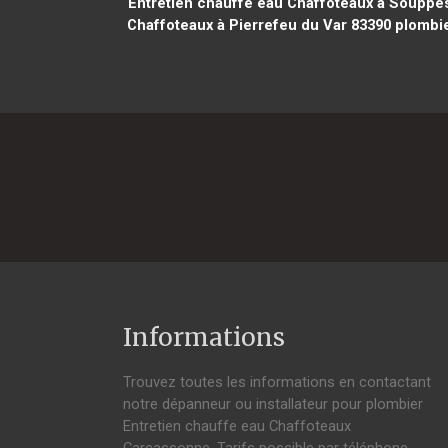
Entretien chauffe eau Chaffoteaux à Souppes
Chaffoteaux à Pierrefeu du Var 83390
plombie
Informations
Trouvez toutes les informations en contactant
notre dépanneur ou installateur pour plombier
Entretien chauffe eau Chaffoteaux
Carcassonne. Tarifs possible par téléphone