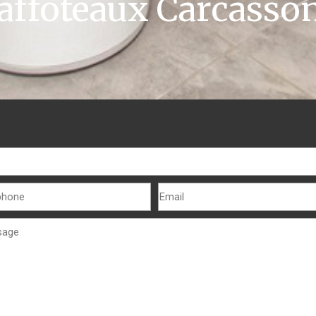
affoteaux Carcasso