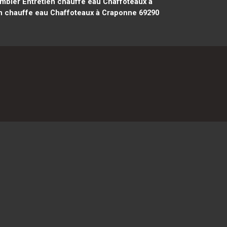
mbier Entretien chauffe eau Chaffoteaux à
n chauffe eau Chaffoteaux à Craponne 69290