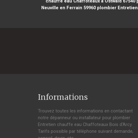
chauffe eau Chaffoteaux à Ostwald 67540
p
Neuville en Ferrain 59960
plombier Entretien
Informations
Trouvez toutes les informations en contactant
notre dépanneur ou installateur pour plombier
Entretien chauffe eau Chaffoteaux Bois d'Arcy.
Tarifs possible par téléphone suivant demande,
conseil, devis, etc.