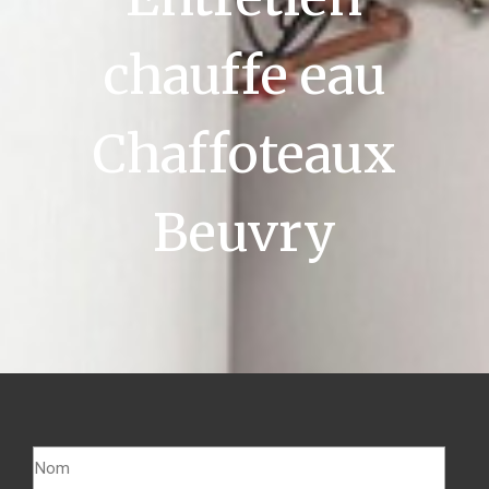
chauffe eau
Chaffoteaux
Beuvry