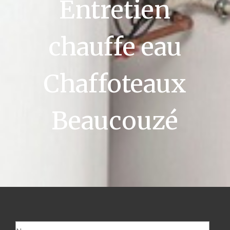
Entretien
chauffe eau
Chaffoteaux
Beaucouzé