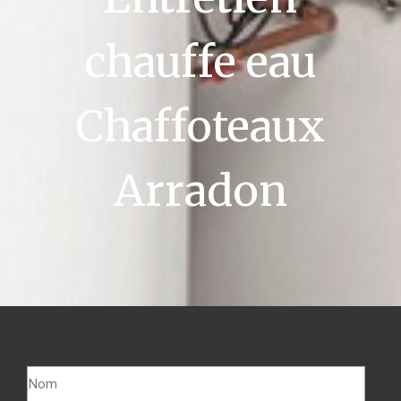
chauffe eau
Chaffoteaux
Arradon