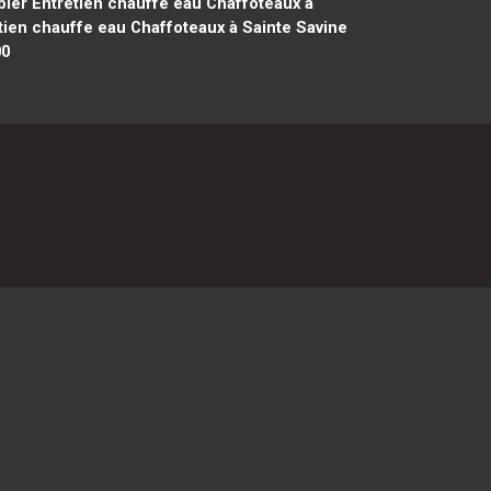
ier Entretien chauffe eau Chaffoteaux à
ien chauffe eau Chaffoteaux à Sainte Savine
00