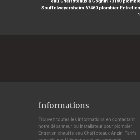
eau Chaffoteaux à Cognin 73160
plombie
Souffelweyersheim 67460
plombier Entretien
1
Informations
Trouvez toutes les informations en contactant
notre dépanneur ou installateur pour plombier
Entretien chauffe eau Chaffoteaux Anzin. Tarifs
possible par téléphone suivant demande,