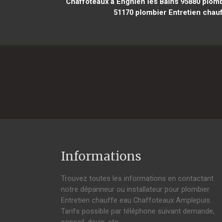
Chaffoteaux à Enghien les Bains 95880
plombi
51170
plombier Entretien chauf
Informations
Trouvez toutes les informations en contactant
notre dépanneur ou installateur pour plombier
Entretien chauffe eau Chaffoteaux Amplepuis.
Tarifs possible par téléphone suivant demande,
conseil, devis, etc.