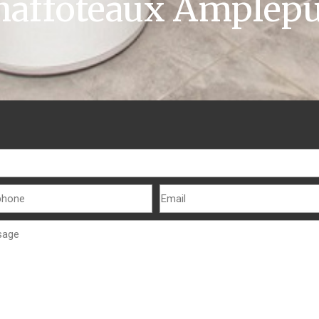
haffoteaux Amplepu