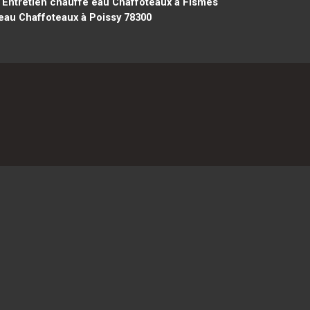
Entretien chauffe eau Chaffoteaux à Fismes
eau Chaffoteaux à Poissy 78300