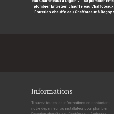
eau Chaffoteaux à Digoin 71160
plombier Entr
plombier Entretien chauffe eau Chaffoteaux
Entretien chauffe eau Chaffoteaux à Bogny
Informations
Trouvez toutes les informations en contactant
notre dépanneur ou installateur pour plombier
Entretien chauffe eau Chaffoteaux Ambazac.