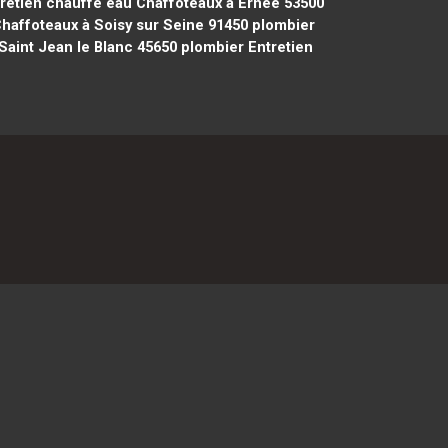
retien chauffe eau Chaffoteaux à Ernée 53500
haffoteaux à Soisy sur Seine 91450
plombier
Saint Jean le Blanc 45650
plombier Entretien