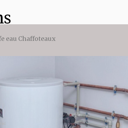
ns
fe eau Chaffoteaux
zac