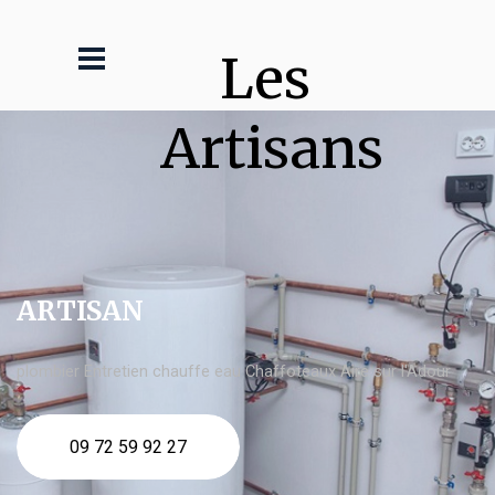
Les 
Artisans
ARTISAN
plombier Entretien chauffe eau Chaffoteaux Aire sur l'Adour
09 72 59 92 27